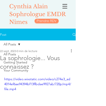
Cynthia Alain
Sophrologue EMDR
Nîmes
Prendre RDV
Post
All Posts
22 sept. 2023
0 min de lecture
All Posts
La sophrologie... Vous
Getting Started
connaissez ?
Your Community
https://video.wixstatic.com/video/c274e3_ad
4014ef6ae94394bf13ffbdae9927ab/720p/mp4/
file.mp4