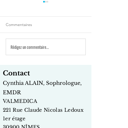
Commentaires
Rédigez un commentaire...
Accompagner les
Changement de 
personnes souffrant
Valmedica au 1er
d'acouphènes : Ma
Nîmes ! Au plais
pratique combinée de
y recevoir !
Contact
sophrologie et d'EMDR
Cynthia ALAIN, Sophrologue,
EMDR
VALMEDICA
221 Rue Claud
e Nicolas Ledoux
1er étage
30900 NÎMES