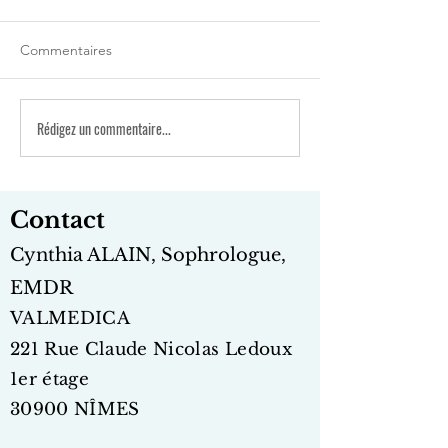
Commentaires
Rédigez un commentaire...
Accompagner les
Changement de 
personnes souffrant
Valmedica au 1er
d'acouphènes : Ma
Nîmes ! Au plais
pratique combinée de
y recevoir !
Contact
sophrologie et d'EMDR
Cynthia ALAIN, Sophrologue,
EMDR
VALMEDICA
221 Rue Claud
e Nicolas Ledoux
1er étage
30900 NÎMES