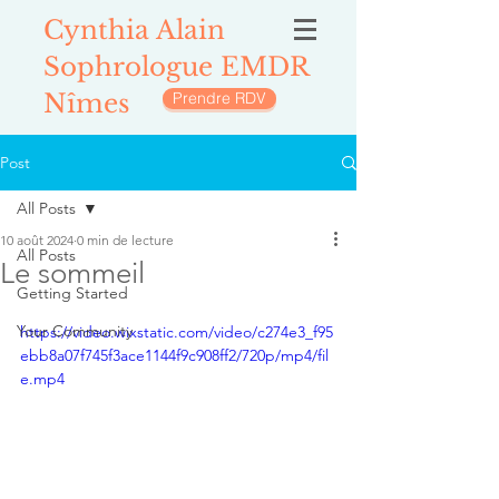
Cynthia Alain
Sophrologue EMDR
Nîmes
Prendre RDV
Post
All Posts
10 août 2024
0 min de lecture
All Posts
Le sommeil
Getting Started
Your Community
https://video.wixstatic.com/video/c274e3_f95
ebb8a07f745f3ace1144f9c908ff2/720p/mp4/fil
e.mp4