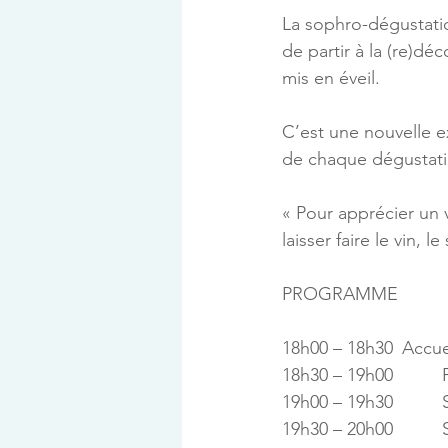
La sophro-dégustatio
de partir à la (re)dé
mis en éveil.
C’est une nouvelle ex
de chaque dégustatio
« Pour apprécier un 
laisser faire le vin, l
PROGRAMME 
18h00 – 1
1
1