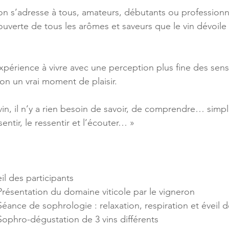
n s’adresse à tous, amateurs, débutants ou professionn
couverte de tous les arômes et saveurs que le vin dévoile 
périence à vivre avec une perception plus fine des sensa
n un vrai moment de plaisir.
vin, il n’y a rien besoin de savoir, de comprendre… simpl
e sentir, le ressentir et l’écouter… »
8h30	Accueil des participants
8h30 – 19h00    	Présentation du domaine viticole par le vigneron
19h00 – 19h30    	Séance de sophrologie : relaxation, respiration et évei
9h30 – 20h00    	Sophro-dégustation de 3 vins différents