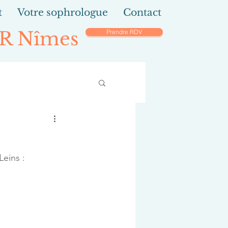
t
Votre sophrologue
Contact
DR Nîmes
Prendre RDV
eins : 